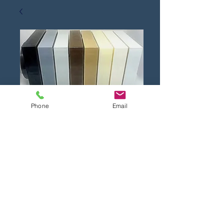
Phone
Email
Ralo Quadrado Invisível 8 Cores
Preço
R$ 30,00
Click na cor desejada
*
Adicionar ao carrinho