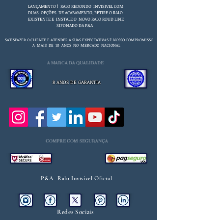
LANÇAMENTO !
RALO REDONDO INVISIVEL COM
DUAS OPÇÕES DE ACABAMENTO, RETIRE O RALO
EXISTENTE E INSTALE O NOVO RALO ROUD LINE
SIFONADO DA P&A
SATISFAZER O CLIENTE E ATENDER À SUAS EXPECTATIVAS É NOSSO COMPROMISSO
A MAIS DE 10 ANOS NO MERCADO NACIONAL
A MARCA DA QUALIDADE
8 ANOS DE GARANTIA
COMPRE COM SEGURANÇA
P&A Ralo Invisível Oficial
Redes Sociais