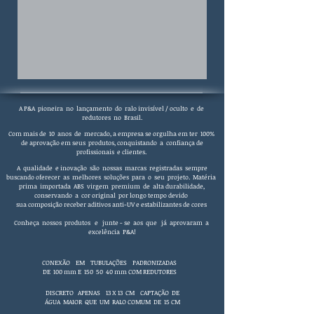
A P&A pioneira no lançamento do ralo invisível / oculto e de
redutores no Brasil
.
Com mais de 10 anos de mercado, a empresa se orgulha em ter 100%
de aprovação em seus produtos, conquistando a confiança de
profissionais e clientes.
A qualidade e inovação são nossas marcas registradas sempre
buscando oferecer as melhores soluções para o seu projeto.
Matéria
prima importada ABS virgem premium de alta durabilidade,
conservando a cor original por longo tempo devido
sua composição receber aditivos anti-UV e estabilizantes de cores
Conheça nossos produtos e junte - se aos que já aprovaram a
excelência P&A!
CONEXÃO EM TUBULAÇÕES PADRONIZADAS
DE 100 mm E 150 50 40 mm COM REDUTORES
DISCRETO APENAS 13 X 13 CM CAPTAÇÃO DE
ÁGUA MAIOR QUE UM RALO COMUM DE 15 CM